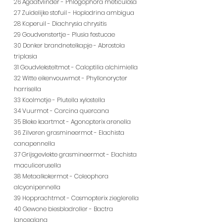
26 Agaatvlinder - Phlogophora meticulosa
27 Zuidelijke stofuil - Hoplodrina ambigua
28 Koperuil - Diachrysia chrysitis
29 Goudvenstertje - Plusia festucae
30 Donker brandnetelkapje - Abrostola 
triplasia
31 Goudvleksteltmot - Caloptilia alchimiella
32 Witte eikenvouwmot - Phyllonorycter 
harrisella
33 Koolmotje - Plutella xylostella
34 Vuurmot - Carcina quercana
35 Bleke kaartmot - Agonopterix arenella
36 Zilveren grasmineermot - Elachista 
canapennella
37 Grijsgevlekte grasmineermot - Elachista 
maculicerusella
38 Metaalkokermot - Coleophora 
alcyonipennella
39 Hopprachtmot - Cosmopterix zieglerella
40 Gewone biesbladroller - Bactra 
lancealana