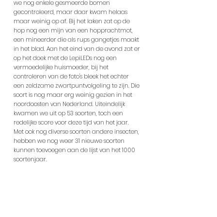
we nog enkele gesmeerde bomen 
gecontroleerd, maar daar kwam helaas 
maar weinig op af. Bij het laken zat op de 
hop nog een mijn van een hopprachtmot, 
een mineerder die als rups gangetjes maakt 
in het blad. Aan het eind van de avond zat er 
op het doek met de LepiLEDs nog een 
vermoedelijke huismoeder, bij het 
controleren van de foto's bleek het echter 
een zeldzame zwartpuntvolgeling te zijn. Die 
soort is nog maar erg weinig gezien in het 
noordoosten van Nederland. Uiteindelijk 
kwamen we uit op 53 soorten, toch een 
redelijke score voor deze tijd van het jaar. 
Met ook nog diverse soorten andere insecten, 
hebben we nog weer 31 nieuwe soorten 
kunnen toevoegen aan de lijst van het 1000 
soortenjaar.