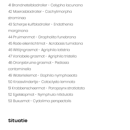
41 Brandnetelbladroller - Celypha lacunana
42 Moerasbladroller - Cochylimorpha 
straminea
43 Scherpe kuifbladroller - Endothenia 
marginana
44 Pruimenmot - Grapholita funebrana
45 Rode eikenlichtmot - Acrobasis tumidana
46 Witlijngrasmot - Agriphila latistria
47 Variabele grasmot - Agriphila tristella
48 Oranjebruine grasmot - Pediasia 
contaminella
49 Waterleliemot - Elophila nymphaeata
50 Kroosvlindertje - Cataclysta lemnata
51 Krabbenscheermot - Parapoynx stratiotata
52 Egelskopmot - Nymphula nitidulata
53 Buxusmot - Cydalima perspectalis
Situatie