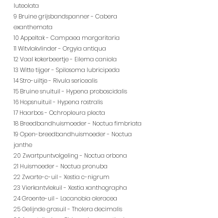
luteolata
9 Bruine grijsbandspanner - Cabera 
exanthemata
10 Appeltak - Campaea margaritaria
11 Witvlakvlinder - Orgyia antiqua
12 Vaal kokerbeertje - Eilema caniola
13 Witte tijger - Spilosoma lubricipeda
14 Stro-uiltje - Rivula sericealis
15 Bruine snuituil - Hypena proboscidalis
16 Hopsnuituil - Hypena rostralis
17 Haarbos - Ochropleura plecta
18 Breedbandhuismoeder - Noctua fimbriata
19 Open-breedbandhuismoeder - Noctua 
janthe
20 Zwartpuntvolgeling - Noctua orbona
21 Huismoeder - Noctua pronuba
22 Zwarte-c-uil - Xestia c-nigrum
23 Vierkantvlekuil - Xestia xanthographa
24 Groente-uil - Lacanobia oleracea
25 Gelijnde grasuil - Tholera decimalis