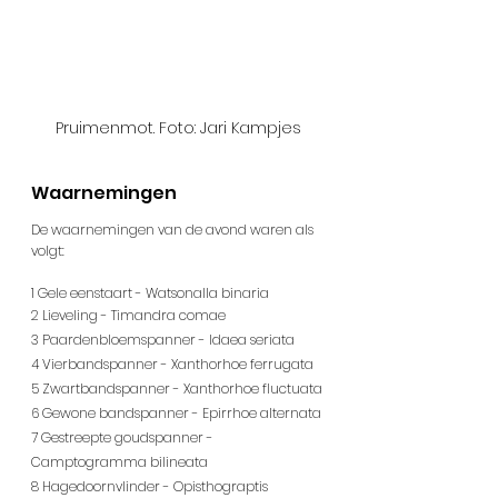
Pruimenmot. Foto: Jari Kampjes
Waarnemingen
De waarnemingen van de avond waren als 
volgt:
1 Gele eenstaart - Watsonalla binaria
2 Lieveling - Timandra comae
3 Paardenbloemspanner - Idaea seriata
4 Vierbandspanner - Xanthorhoe ferrugata
5 Zwartbandspanner - Xanthorhoe fluctuata
6 Gewone bandspanner - Epirrhoe alternata
7 Gestreepte goudspanner - 
Camptogramma bilineata
8 Hagedoornvlinder - Opisthograptis 