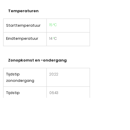
Temperaturen
15 °C
Starttemperatuur
Eindtemperatuur
14 
°
C
Zonopkomst en -ondergang
Tijdstip 
​20:22
zonondergang
Tijdstip 
06:43
zonopkomst
Tijden van de meting