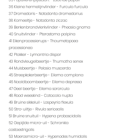
36 Kleine hermelijnvlinder - Furcula furcula
37 Dromedaris - Notodonta dromedarius
38 Kameeltje - Notodonta ziczac
39 Berkenbrandvlerkvlinder - Pheosia gnoma
40 Snuitvlinder - Pterostoma palpina
41 Eikenprocessierups - Thaumetopoea 
processionea
42 Plakker - Lymantria dispar
43 Rondvleugelbeertje - Thumatha senex
44 Muisbeertje - Pelosia muscerda
45 Streepkokerbeertje - Eilema complana
46 Naaldboombeertje - Eilema depressa
47 Geel beertje - Eilema sororcula
48 Rood weeskind - Catocala nupta
49 Bruine sikkeluil - Laspeyria flexula
50 Stro-uiltje - Rivula sericealis
51 Bruine snuituil - Hypena proboscidalis
52 Gepijlde micro-uil - Schrankia 
costaestrigalis
53 Moerasmicro-uil - Hypenodes humidalis