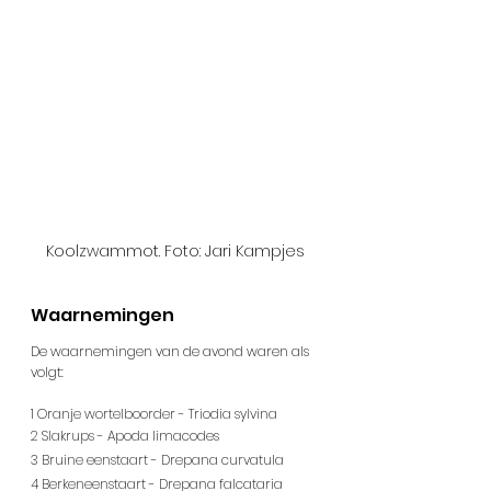
Koolzwammot. Foto: Jari Kampjes
Waarnemingen
De waarnemingen van de avond waren als 
volgt:
1 Oranje wortelboorder - Triodia sylvina
2 Slakrups - Apoda limacodes
3 Bruine eenstaart - Drepana curvatula
4 Berkeneenstaart - Drepana falcataria