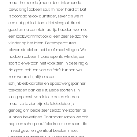
maar het koelde (mede door inkomende 
bewolking) ook een stuk minder hard af. Dat 
is doorgaans ook gunstiger, zeker als we in 
een nat gebied staan. Het vloog al direct 
goed en na een klein uurtje hadden we met 
een koolzwammot ook al een zeer zeldzame 
vlinder op het laken. De temperaturen 
bleven stabiel en het bleef mooi vliegen. We 
hadden ook een fraaie iepentakvlinder, een 
soort die we toch niet vaak zien in deze regio. 
Na goed bekijken van de foto's kunnen we 
zeer waarschijnlijk ook een 
schijnbiesbladroller en eppedwergspanner 
toevoegen aan de lijst. Beide soorten zijn 
lastig op basis van foto te determineren, 
maar zo te zien zijn de foto's duidelijk 
genoeg om beide zeer zeldzame soorten te 
kunnen bevestigen. Daarnaast zagen we ook 
nog een scherpe kuifbladroller, een soort die 
in veel gevallen genitaal bekeken moet 