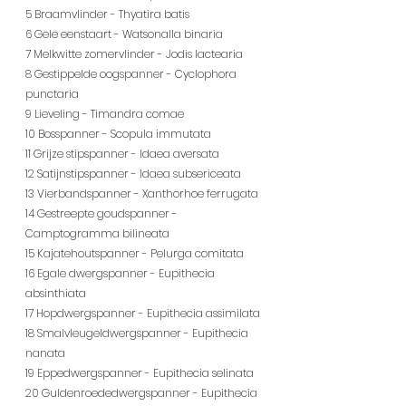
5 Braamvlinder - Thyatira batis
6 Gele eenstaart - Watsonalla binaria
7 Melkwitte zomervlinder - Jodis lactearia
8 Gestippelde oogspanner - Cyclophora 
punctaria
9 Lieveling - Timandra comae
10 Bosspanner - Scopula immutata
11 Grijze stipspanner - Idaea aversata
12 Satijnstipspanner - Idaea subsericeata
13 Vierbandspanner - Xanthorhoe ferrugata
14 Gestreepte goudspanner - 
Camptogramma bilineata
15 Kajatehoutspanner - Pelurga comitata
16 Egale dwergspanner - Eupithecia 
absinthiata
17 Hopdwergspanner - Eupithecia assimilata
18 Smalvleugeldwergspanner - Eupithecia 
nanata
19 Eppedwergspanner - Eupithecia selinata
20 Guldenroededwergspanner - Eupithecia 