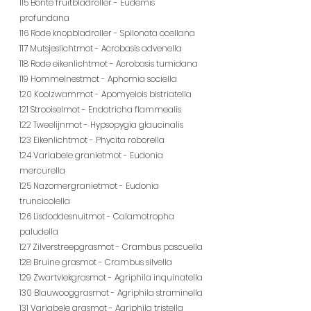
115 Bonte fruitbladroller - Eudemis 
profundana
116 Rode knopbladroller - Spilonota ocellana
117 Mutsjeslichtmot - Acrobasis advenella
118 Rode eikenlichtmot - Acrobasis tumidana
119 Hommelnestmot - Aphomia sociella
120 Koolzwammot - Apomyelois bistriatella
121 Strooiselmot - Endotricha flammealis
122 Tweelijnmot - Hypsopygia glaucinalis
123 Eikenlichtmot - Phycita roborella
124 Variabele granietmot - Eudonia 
mercurella
125 Nazomergranietmot - Eudonia 
truncicolella
126 Lisdoddesnuitmot - Calamotropha 
paludella
127 Zilverstreepgrasmot - Crambus pascuella
128 Bruine grasmot - Crambus silvella
129 Zwartvlekgrasmot - Agriphila inquinatella
130 Blauwooggrasmot - Agriphila straminella
131 Variabele grasmot - Agriphila tristella