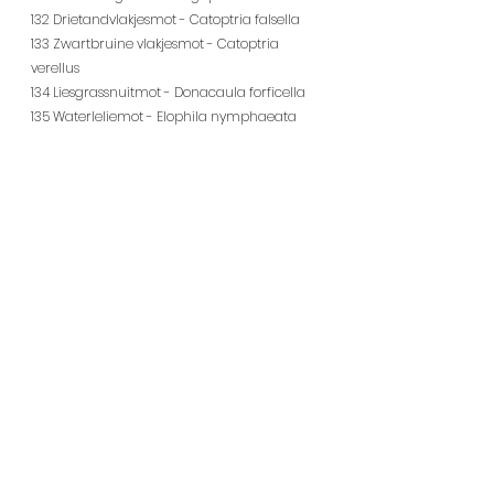
132 Drietandvlakjesmot - Catoptria falsella
133 Zwartbruine vlakjesmot - Catoptria 
verellus
134 Liesgrassnuitmot - Donacaula forficella
135 Waterleliemot - Elophila nymphaeata
136 Kroosvlindertje - Cataclysta lemnata
137 Krabbenscheermot - Parapoynx 
stratiotata
138 Egelskopmot - Nymphula nitidulata
139 Aangebrande valkmot - Evergestis 
extimalis
140 Weegbreemot - Pyrausta despicata
141 Gewone coronamot - Anania coronata
142 Parelmoermot - Pleuroptya ruralis
143 Buxusmot - Cydalima perspectalis
144 Vierbandspanner onbekend - 
Xanthorhoe ferrugata / spadicearia
145 Drietand / Psi-uil - Acronicta tridens / psi
146 Halmrupsvlinder / Weidehalmuiltje - 
Mesapamea secalis / secalella