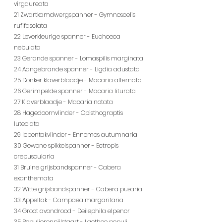
virgaureata
21 Zwartkamdwergspanner - Gymnoscelis 
rufifasciata
22 Leverkleurige spanner - Euchoeca 
nebulata
23 Gerande spanner - Lomaspilis marginata
24 Aangebrande spanner - Ligdia adustata
25 Donker klaverblaadje - Macaria alternata
26 Gerimpelde spanner - Macaria liturata
27 Klaverblaadje - Macaria notata
28 Hagedoornvlinder - Opisthograptis 
luteolata
29 Iepentakvlinder - Ennomos autumnaria
30 Gewone spikkelspanner - Ectropis 
crepuscularia
31 Bruine grijsbandspanner - Cabera 
exanthemata
32 Witte grijsbandspanner - Cabera pusaria
33 Appeltak - Campaea margaritaria
34 Groot avondrood - Deilephila elpenor
35 Populierenpijlstaart - Laothoe populi