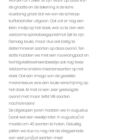
worden om zeker te zijn. Maar op basis van 
de grootte en de tekening is de kans 
dusdanig groot dat we van de scherpe 
kuifbladroller uitgaan. Ook zat er nog een 
klein motje op het doek, wat zo te zien een 
zeldzame spireaboegsprietmot lijkt te zijn. 
Genoeg leuke, maar dus ook lastig te 
determineren soorten op deze avond. Ten 
slotte hadden we met een rouwlangpoot en 
twintigvleklieveheersbeestje ook nog twee 
zeldzame andere insectensoorten op het 
doek. Ook een imago van de gevlekte 
mierenleeuw was een leuke verschijning op 
het doek. Al met al een zeer geslaagde 
avond met maar liefst 149 soorten 
nachtvlinders!
De afgelopen jaren hadden we in augustus 
(vaak wel een weekje later in augustus) al 
moeite om 40 soorten te halen. Gelukkig 
pikten we dus nu nog net de vliegperiode 
van veel juni/juli soorten mee!