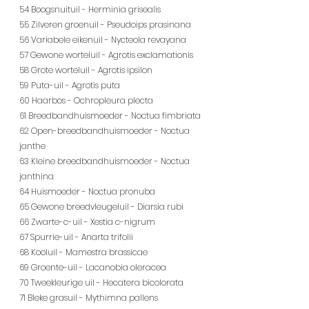
54 Boogsnuituil - Herminia grisealis
55 Zilveren groenuil - Pseudoips prasinana
56 Variabele eikenuil - Nycteola revayana
57 Gewone worteluil - Agrotis exclamationis
58 Grote worteluil - Agrotis ipsilon
59 Puta-uil - Agrotis puta
60 Haarbos - Ochropleura plecta
61 Breedbandhuismoeder - Noctua fimbriata
62 Open-breedbandhuismoeder - Noctua 
janthe
63 Kleine breedbandhuismoeder - Noctua 
janthina
64 Huismoeder - Noctua pronuba
65 Gewone breedvleugeluil - Diarsia rubi
66 Zwarte-c-uil - Xestia c-nigrum
67 Spurrie-uil - Anarta trifolii
68 Kooluil - Mamestra brassicae
69 Groente-uil - Lacanobia oleracea
70 Tweekleurige uil - Hecatera bicolorata
71 Bleke grasuil - Mythimna pallens