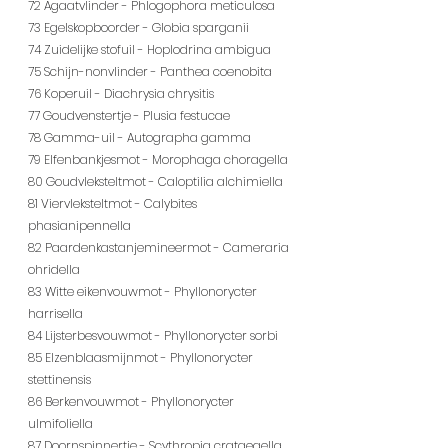
72 Agaatvlinder - Phlogophora meticulosa
73 Egelskopboorder - Globia sparganii
74 Zuidelijke stofuil - Hoplodrina ambigua
75 Schijn-nonvlinder - Panthea coenobita
76 Koperuil - Diachrysia chrysitis
77 Goudvenstertje - Plusia festucae
78 Gamma-uil - Autographa gamma
79 Elfenbankjesmot - Morophaga choragella
80 Goudvleksteltmot - Caloptilia alchimiella
81 Viervleksteltmot - Calybites 
phasianipennella
82 Paardenkastanjemineermot - Cameraria 
ohridella
83 Witte eikenvouwmot - Phyllonorycter 
harrisella
84 Lijsterbesvouwmot - Phyllonorycter sorbi
85 Elzenblaasmijnmot - Phyllonorycter 
stettinensis
86 Berkenvouwmot - Phyllonorycter 
ulmifoliella
87 Doornspinnertje - Scythropia crataegella