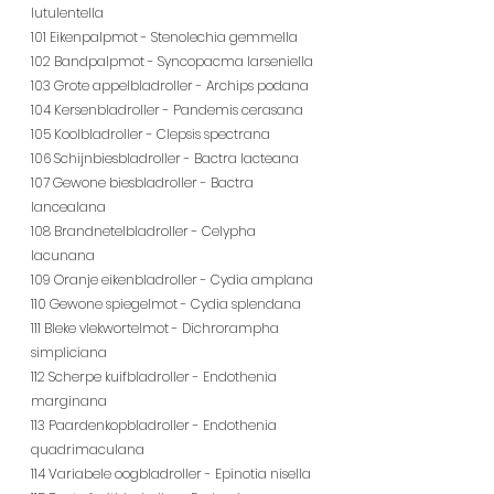
lutulentella
101 Eikenpalpmot - Stenolechia gemmella
102 Bandpalpmot - Syncopacma larseniella
103 Grote appelbladroller - Archips podana
104 Kersenbladroller - Pandemis cerasana
105 Koolbladroller - Clepsis spectrana
106 Schijnbiesbladroller - Bactra lacteana
107 Gewone biesbladroller - Bactra 
lancealana
108 Brandnetelbladroller - Celypha 
lacunana
109 Oranje eikenbladroller - Cydia amplana
110 Gewone spiegelmot - Cydia splendana
111 Bleke vlekwortelmot - Dichrorampha 
simpliciana
112 Scherpe kuifbladroller - Endothenia 
marginana
113 Paardenkopbladroller - Endothenia 
quadrimaculana
114 Variabele oogbladroller - Epinotia nisella