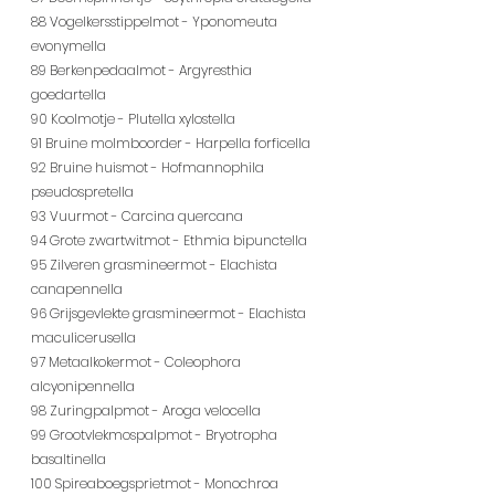
88 Vogelkersstippelmot - Yponomeuta 
evonymella
89 Berkenpedaalmot - Argyresthia 
goedartella
90 Koolmotje - Plutella xylostella
91 Bruine molmboorder - Harpella forficella
92 Bruine huismot - Hofmannophila 
pseudospretella
93 Vuurmot - Carcina quercana
94 Grote zwartwitmot - Ethmia bipunctella
95 Zilveren grasmineermot - Elachista 
canapennella
96 Grijsgevlekte grasmineermot - Elachista 
maculicerusella
97 Metaalkokermot - Coleophora 
alcyonipennella
98 Zuringpalpmot - Aroga velocella
99 Grootvlekmospalpmot - Bryotropha 
basaltinella
100 Spireaboegsprietmot - Monochroa 