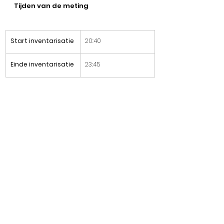
Tijden van de meting
Start inventarisatie
20:40
Einde inventarisatie
23:45
Overige informatie
​Type onderzoek
Nachtvlinderavond 
met 
lakenopstelling(en). 2 
x 250W + 2x LepiLED.
Bewolking
​4/4 bewolkt
​Stand van de maan
Maan niet zichtbaar