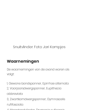
Snuitvlinder. Foto: Jari Kampjes
Waarnemingen
De waarnemingen van de avond waren als 
volgt:
1, Gewone bandspanner, Epirrhoe alternata
2, Voorjaarsdwergspanner, Eupithecia 
abbreviata
3, Zwartkamdwergspanner, Gymnoscelis 
rufifasciata
4, Maantandvlinder, Drymonia ruficornis