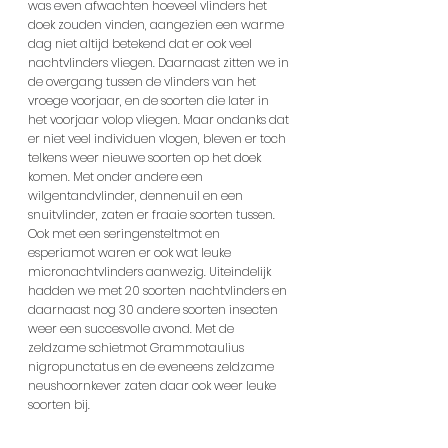
was even afwachten hoeveel vlinders het 
doek zouden vinden, aangezien een warme 
dag niet altijd betekend dat er ook veel 
nachtvlinders vliegen. Daarnaast zitten we in 
de overgang tussen de vlinders van het 
vroege voorjaar, en de soorten die later in 
het voorjaar volop vliegen. Maar ondanks dat 
er niet veel individuen vlogen, bleven er toch 
telkens weer nieuwe soorten op het doek 
komen. Met onder andere een 
wilgentandvlinder, dennenuil en een 
snuitvlinder, zaten er fraaie soorten tussen. 
Ook met een seringensteltmot en 
esperiamot waren er ook wat leuke 
micronachtvlinders aanwezig. Uiteindelijk 
hadden we met 20 soorten nachtvlinders en 
daarnaast nog 30 andere soorten insecten 
weer een succesvolle avond. Met de 
zeldzame schietmot Grammotaulius 
nigropunctatus en de eveneens zeldzame 
neushoornkever zaten daar ook weer leuke 
soorten bij.