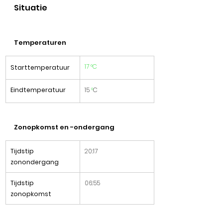
Situatie
Temperaturen
17 °C
Starttemperatuur
Eindtemperatuur
15 
°
C
Zonopkomst en -ondergang
Tijdstip 
​20:17
zonondergang
Tijdstip 
06:55
zonopkomst