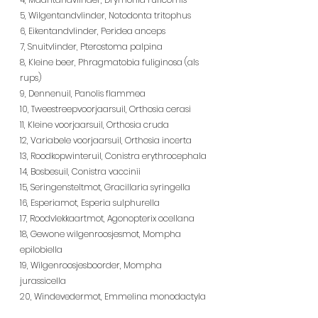
5, Wilgentandvlinder, Notodonta tritophus
6, Eikentandvlinder, Peridea anceps
7, Snuitvlinder, Pterostoma palpina
8, Kleine beer, Phragmatobia fuliginosa (als 
rups)
9, Dennenuil, Panolis flammea
10, Tweestreepvoorjaarsuil, Orthosia cerasi
11, Kleine voorjaarsuil, Orthosia cruda
12, Variabele voorjaarsuil, Orthosia incerta
13, Roodkopwinteruil, Conistra erythrocephala
14, Bosbesuil, Conistra vaccinii
15, Seringensteltmot, Gracillaria syringella
16, Esperiamot, Esperia sulphurella
17, Roodvlekkaartmot, Agonopterix ocellana
18, Gewone wilgenroosjesmot, Mompha 
epilobiella
19, Wilgenroosjesboorder, Mompha 
jurassicella
20, Windevedermot, Emmelina monodactyla