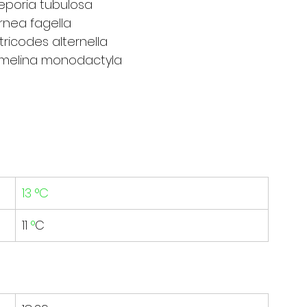
gaarzakdrager			-	Taleporia tubulosa
jaarskortvleugelmot	-	Diurnea fagella
orjaarsbladroller		-	Tortricodes alternella
Windevedermot			-	Emmelina monodactyla
13 °C
11 
°
C