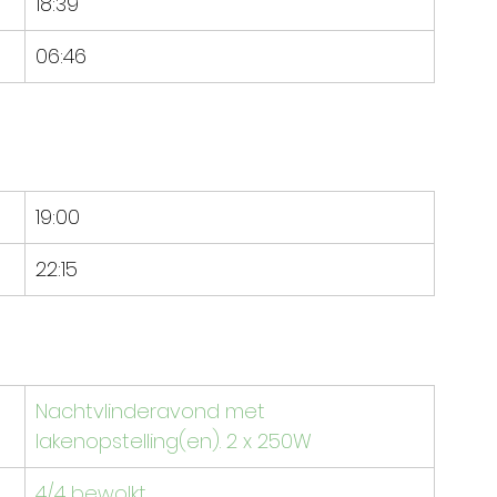
​18:39
06:46
19:00
22:15
Nachtvlinderavond met 
lakenopstelling(en). 2 x 250W
​4/4 bewolkt