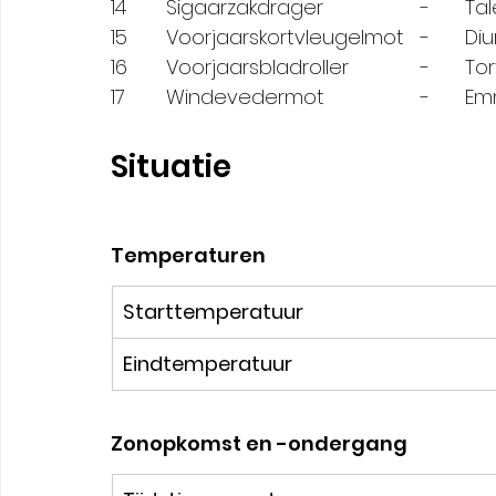
14	  Si
15	  Voor
16	  Vo
17	  
Situatie
Temperaturen
Starttemperatuur
Eindtemperatuur
Zonopkomst en -ondergang