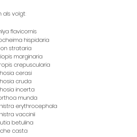
ls volgt:
te-orvlinder			-	Achlya flavicornis
orjaarsspanner		-	Apocheima hispidaria
ge spanner			-	Biston strataria
e voorjaarsspanner	-	Agriopis marginaria
one spikkelspanner	-	Ectropis crepuscularia
treepvoorjaarsuil	-	Orthosia cerasi
ne voorjaarsuil		-	Orthosia cruda
abele voorjaarsuil	-	Orthosia incerta
elstipvoorjaarsuil	-	Anorthoa munda
oodkopwinteruil		-	Conistra erythrocephala
sbesuil				-	Conistra vaccinii
rlijke zakdrager		-	Proutia betulina
one zakdrager		-	Psyche casta