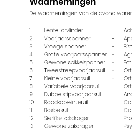
Waarnemingen
De waarnemingen van de avond waren a
1	  Len
2	  Vo
3	  Vroe
4	  Grot
5	  Gew
6	  Twees
7	  Klei
8	  Vari
9	  Dubb
10	  R
11	  Bo
12	  Sie
13	  Gew