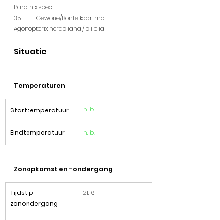
Parornix spec.
35	  Gewone/Bonte kaartmot	 - 	
Agonopterix heracliana / ciliella
Situatie
Temperaturen
n. b.
Starttemperatuur
Eindtemperatuur
n. b.
Zonopkomst en -ondergang
Tijdstip 
​21:16
zonondergang