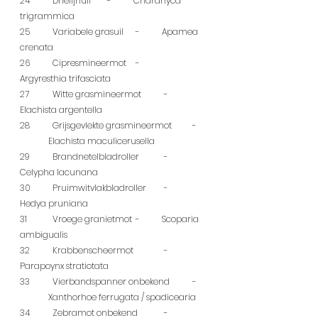
24	  Drielijnuil	 - 	Charanyca 
trigrammica
25	  Variabele grasuil	 - 	Apamea 
crenata
26	  Cipresmineermot	 - 	
Argyresthia trifasciata
27	  Witte grasmineermot	 - 	
Elachista argentella
28	  Grijsgevlekte grasmineermot	 - 
	Elachista maculicerusella
29	  Brandnetelbladroller	 - 	
Celypha lacunana
30	  Pruimwitvlakbladroller	 - 	
Hedya pruniana
31	  Vroege granietmot	 - 	Scoparia 
ambigualis
32	  Krabbenscheermot	 - 	
Parapoynx stratiotata
33	  Vierbandspanner onbekend	 - 
	Xanthorhoe ferrugata / spadicearia
34	  Zebramot onbekend	 - 	