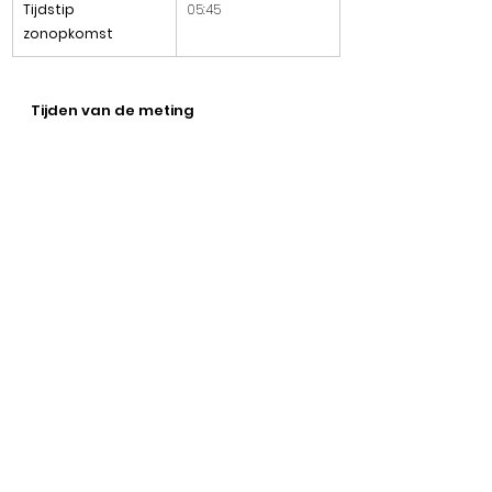
Tijdstip 
05:45
zonopkomst
Tijden van de meting
Start inventarisatie
21:30
Einde inventarisatie
00:00
Overige informatie
​Type onderzoek
Nachtvlinderavond 
met 
lakenopstelling(en). 2 
x 250W + 1 x 250W + 2x 
LepiLED