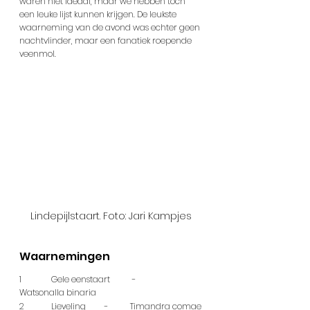
waren niet ideaal, maar we hebben toch 
een leuke lijst kunnen krijgen. De leukste 
waarneming van de avond was echter geen 
nachtvlinder, maar een fanatiek roepende 
veenmol.
Lindepijlstaart. Foto: Jari Kampjes
Waarnemingen
1	  Gele eenstaart	 - 	
Watsonalla binaria
2	  Lieveling	 - 	Timandra comae