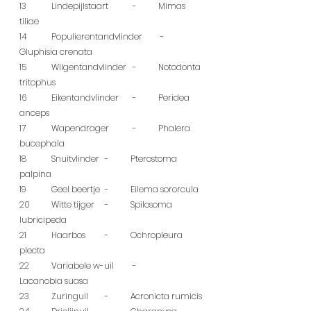
13	  Lindepijlstaart	 - 	Mimas 
tiliae
14	  Populierentandvlinder	 - 	
Gluphisia crenata
15	  Wilgentandvlinder	 - 	Notodonta 
tritophus
16	  Eikentandvlinder	 - 	Peridea 
anceps
17	  Wapendrager	 - 	Phalera 
bucephala
18	  Snuitvlinder	 - 	Pterostoma 
palpina
19	  Geel beertje	 - 	Eilema sororcula
20	  Witte tijger	 - 	Spilosoma 
lubricipeda
21	  Haarbos	 - 	Ochropleura 
plecta
22	  Variabele w-uil	 - 	
Lacanobia suasa
23	  Zuringuil	 - 	Acronicta rumicis