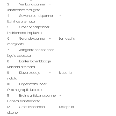
3	  Vierbandspanner	 - 	
Xanthorhoe ferrugata
4	  Gewone bandspanner	 - 	
Epirrhoe alternata
5	  Groenbandspanner	 - 	
Hydriomena impluviata
6	  Gerande spanner	 - 	Lomaspilis 
marginata
7	  Aangebrande spanner	 - 	
Ligdia adustata
8	  Donker klaverblaadje	 - 	
Macaria alternata
9	  Klaverblaadje	 - 	Macaria 
notata
10	  Hagedoornvlinder	 - 	
Opisthograptis luteolata
11	  Bruine grijsbandspanner	 - 	
Cabera exanthemata
12	  Groot avondrood	 - 	Deilephila 
elpenor