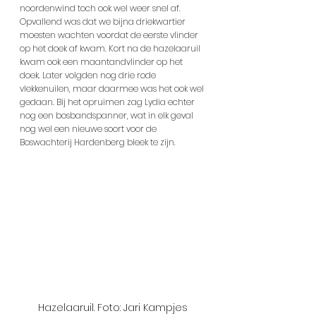
noordenwind toch ook wel weer snel af. 
Opvallend was dat we bijna driekwartier 
moesten wachten voordat de eerste vlinder 
op het doek af kwam. Kort na de hazelaaruil 
kwam ook een maantandvlinder op het 
doek. Later volgden nog drie rode 
vlekkenuilen, maar daarmee was het ook wel 
gedaan. Bij het opruimen zag Lydia echter 
nog een bosbandspanner, wat in elk geval 
nog wel een nieuwe soort voor de 
Boswachterij Hardenberg bleek te zijn.
Hazelaaruil. Foto: Jari Kampjes