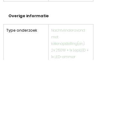
Overige informatie
​Type onderzoek
Nachtvlinderavond 
met 
lakenopstelling(en). 
2x 250W + 1x LepiLED + 
1x LED-emmer
Bewolking
0/4 bewolkt
​Stand van de maan
1/2 maan
​Neerslag
Geen