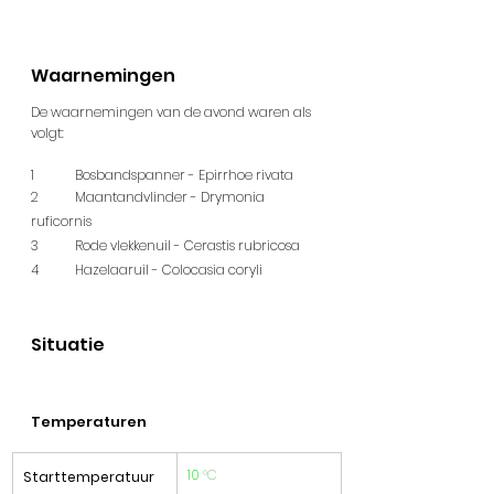
Waarnemingen
De waarnemingen van de avond waren als 
volgt:
1 	Bosbandspanner - Epirrhoe rivata
2 	Maantandvlinder - Drymonia 
ruficornis
3 	Rode vlekkenuil - Cerastis rubricosa
4 	Hazelaaruil - Colocasia coryli
Situatie
Temperaturen
10
°C
Starttemperatuur