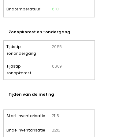
Eindtemperatuur
6
°C
Zonopkomst en -ondergang
Tijdstip 
20:55
zonondergang
Tijdstip 
06:09
zonopkomst
Tijden van de meting
Start inventarisatie
21:15
Einde inventarisatie
23:15